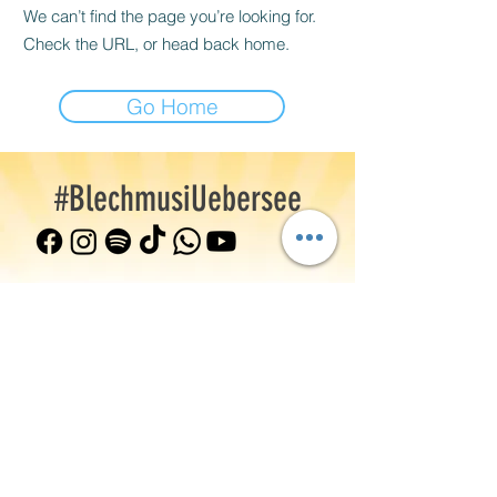
We can’t find the page you’re looking for.
Check the URL, or head back home.
Go Home
#BlechmusiUebersee
Musikverein Übersee-Feldwies e.V.
Gewerbestr. 3, 83236 Übersee a. Chiemsee
info(at)mv-uebersee-feldwies.de
+49 (0) 8642 595173