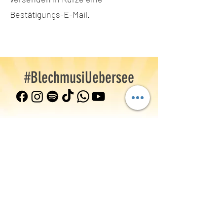
Bestätigungs-E-Mail.
#BlechmusiUebersee
Musikverein Übersee-Feldwies e.V.
Gewerbestr. 3, 83236 Übersee a. Chiemsee
info(at)mv-uebersee-feldwies.de
+49 (0) 8642 595173