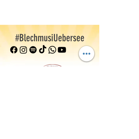
#BlechmusiUebersee
Musikverein Übersee-Feldwies e.V.
Gewerbestr. 3, 83236 Übersee a. Chiemsee
info(at)mv-uebersee-feldwies.de
+49 (0) 8642 595173
©2026 Musikverein Übersee-Feldwies