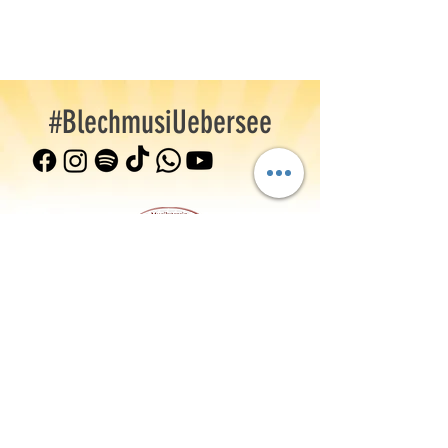
#BlechmusiUebersee
Musikverein Übersee-Feldwies e.V.
Gewerbestr. 3, 83236 Übersee a. Chiemsee
info(at)mv-uebersee-feldwies.de
+49 (0) 8642 595173
©2026 Musikverein Übersee-Feldwies