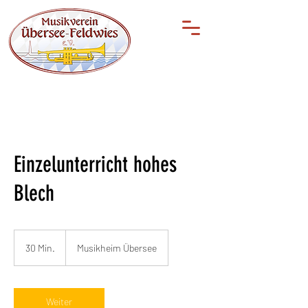
Einzelunterricht hohes
Blech
30 Min.
3
Musikheim Übersee
0
M
i
n
Weiter