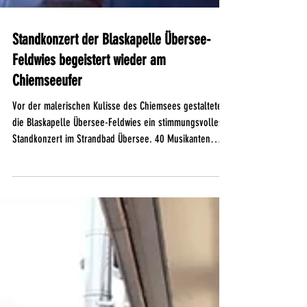
Standkonzert der Blaskapelle Übersee-
Feldwies begeistert wieder am
Chiemseeufer
Vor der malerischen Kulisse des Chiemsees gestaltete
die Blaskapelle Übersee-Feldwies ein stimmungsvolles
Standkonzert im Strandbad Übersee. 40 Musikanten
unter der Leitung von Dirigent Lothar Beyschlag sorgten
für einen abwechslungsreichen Sommerabend und
spielten bis in den Sonnenuntergang hinein. Zahlreiche
Einheimische, Urlaubsgäste, Blasmusikfreunde sowie
Badegäste genossen das Konzert direkt am Ufer des
Chiemsees. Durch das Programm führte Thomas
Lindlacher, der das Pub