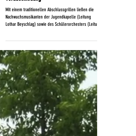
Jahresabschluss der
Nachwuchsmusikanten mit Grillfest und
Verabschiedung
Mit einem traditionellen Abschlussgrillen ließen die
Nachwuchsmusikanten der Jugendkapelle (Leitung
Lothar Beyschlag) sowie des Schülerorchesters (Leitung
Daniela Küfner) das Probenjahr in geselliger Runde
ausklingen. Neben Spiel und Spaß standen auch
Ehrungen auf dem Programm. Aus den Reihen des
Schülerorchesters wurden die fleißigsten
Probenteilnehmer ausgezeichnet. Als Probenkönigin
wurde Feli Irger (Tenorhorn) gekürt, bei den Jungen
durfte sich Kili Estermeier (Schlagzeug