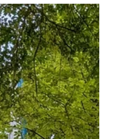
Den GTEV D'Buchwäldler Übersee durften wir beim
Festzug begleiten. Bei überwiegend trockenem Wetter
und zahlreichen Zuschauern am Straßenrand war die
Stimmung bestens! Besonders gefreut hat uns, dass
auch unsere Nachwuchsschlagzeuger wieder mit dabei
waren – und ihre Premiere beim großen Festzug mit
Bravour gemeistert haben. Danke an den GTEV
Marquartstein-Piesenhausen für das Gaufest und
Gratulation an den Chiemgau Alpenverband für 100 Jahre
Gauverband.